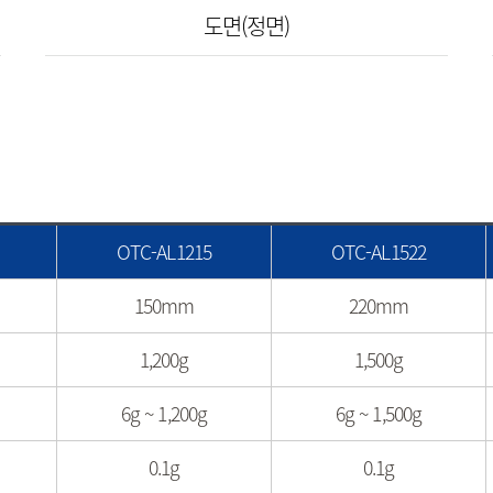
도면(정면)
OTC-AL1215
OTC-AL1522
150mm
220mm
1,200g
1,500g
6g ~ 1,200g
6g ~ 1,500g
0.1g
0.1g