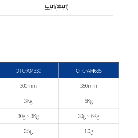
도면(측면)
OTC-AM330
OTC-AM635
300mm
350mm
3Kg
6Kg
30g ~ 3Kg
30g ~ 6Kg
0.5g
1.0g