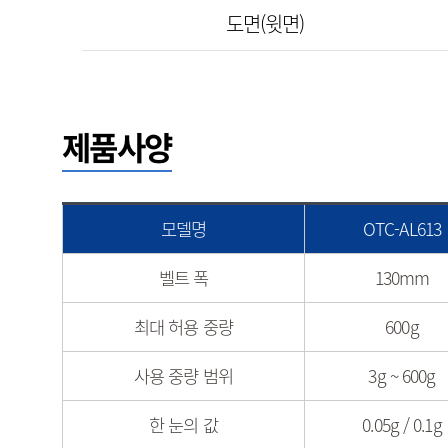
도면(윗면)
제품사양
모델명
OTC-AL613
벨트 폭
130mm
최대 허용 중량
600g
사용 중량 범위
3g ~ 600g
한 눈의 값
0.05g / 0.1g