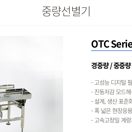
중량선별기
OTC Seri
경중량 / 중중
- 고성능 디지털 
- 진동저감 모드
- 설계, 생산 표
- 폭 넓은 현장응
- 고속고정밀 계