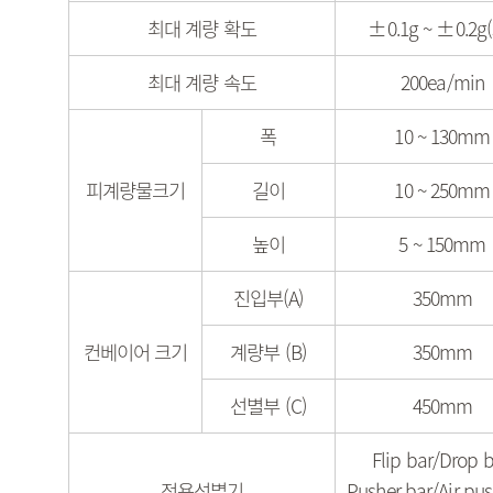
최대 계량 확도
±0.1g ~ ±0.2g(
최대 계량 속도
200ea/min
폭
10 ~ 130mm
피계량물크기
길이
10 ~ 250mm
높이
5 ~ 150mm
진입부(A)
350mm
컨베이어 크기
계량부 (B)
350mm
선별부 (C)
450mm
Flip bar/Drop b
적용선별기
Pusher bar/Air pus